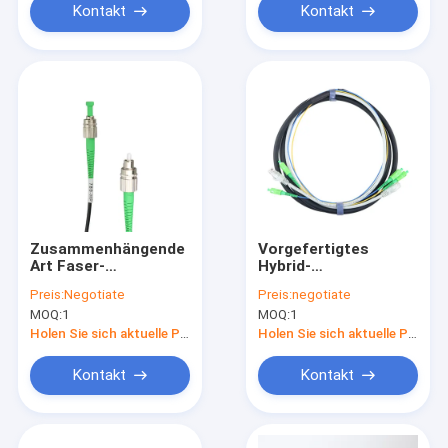
Kontakt
Kontakt
Zusammenhängende
Vorgefertigtes
Art Faser-
Hybrid-
Optikflecken-Kabel
Glasfaserkabel mit
Preis:
Negotiate
Preis:
negotiate
Nufern Faser-780-HP
beidseitigen SC-
MOQ:
1
MOQ:
1
des Monomode--
Steckern für den
FC/APC
Innenbereich
Holen Sie sich aktuelle Preis
Holen Sie sich aktuelle Preis
Kontakt
Kontakt