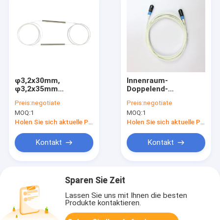
φ3,2x30mm,
Innenraum-
φ3,2x35mm
Doppelend-
Polarisationserhaltender
vorgefertigte Hybrid-
Preis:
negotiate
Preis:
negotiate
TAP-Isolator in
Glasfaserkabelanlage
MOQ:
1
MOQ:
1
Minigröße
mit SC-XC-Anschluss
Holen Sie sich aktuelle Preis
Holen Sie sich aktuelle Preis
Kontakt
Kontakt
Sparen Sie Zeit
Lassen Sie uns mit Ihnen die besten
Produkte kontaktieren.