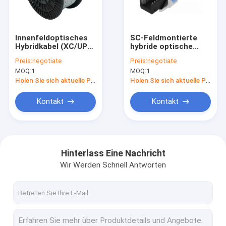
Fabrik-Ausflug
Qualitätskontrolle
Innenfeldoptisches
SC-Feldmontierte
Hybridkabel (XC/UPC)
hybride optische
Treten Sie mit uns in Verbindung
aus Rückgratfaser
Verbindungen
Preis:
negotiate
Preis:
negotiate
MOQ:
1
MOQ:
1
Fordern Sie ein Zitat
Holen Sie sich aktuelle Preis
Holen Sie sich aktuelle Preis
Kontakt
Kontakt
Optische Spezialprodukte
Datenzentrumskonnektivität
Hinterlass Eine Nachricht
Wir Werden Schnell Antworten
Sonstige Kommunikationsprodukte