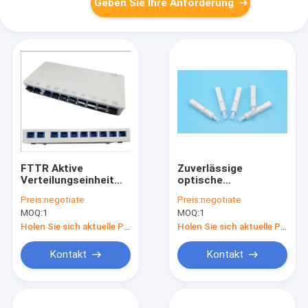
Geben Sie Ihre Anforderung
FTTR Aktive
Zuverlässige
Verteilungseinheit
optische
Hybride
Verbindungsarten 5
Preis:
negotiate
Preis:
negotiate
Komponenten
Mal wiederholte
MOQ:
1
MOQ:
1
Optischer Splitter
Montage für eine
gleichbleibende
Holen Sie sich aktuelle Preis
Holen Sie sich aktuelle Preis
Leistung in
Umgebungen mit
Kontakt
Kontakt
hoher
Luftfeuchtigkeit