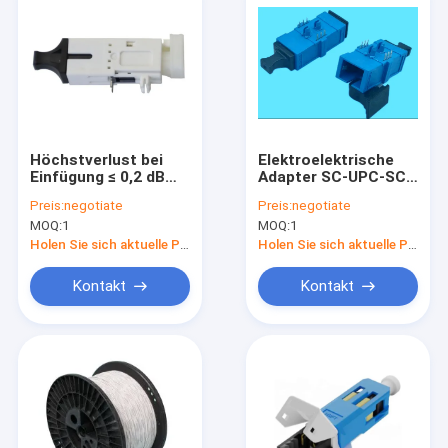
Höchstverlust bei
Elektroelektrische
Einfügung ≤ 0,2 dB
Adapter SC-UPC-SC-
UL94V-0
UPC
Preis:
negotiate
Preis:
negotiate
Kombinationsbauteile
Glasfaserverbindung
MOQ:
1
MOQ:
1
mit
Hybridanschlüsse
Flammschutzleistung
Holen Sie sich aktuelle Preis
Holen Sie sich aktuelle Preis
Kontakt
Kontakt
Haus
Produkte
Über uns