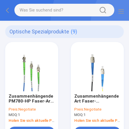
Optische Spezialprodukte
(9)
Zusammenhängende
Zusammenhängende
PM780-HP Faser-Art
Art Faser-
polarisationserhaltende
Optikflecken-Kabel
Preis:
Negotiate
Preis:
Negotiate
FC-/APCfaser-
Nufern Faser-780-HP
MOQ:
1
MOQ:
1
Optikflecken-Kabel
des Monomode--
Nufern
FC/PC
Holen Sie sich aktuelle Preis
Holen Sie sich aktuelle Preis