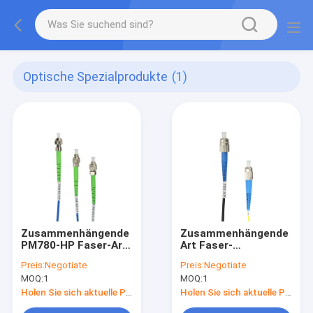
Optische Spezialprodukte
(1)
Zusammenhängende
Zusammenhängende
PM780-HP Faser-Art
Art Faser-
polarisationserhaltende
Optikflecken-Kabel
Preis:
Negotiate
Preis:
Negotiate
FC-/APCfaser-
Nufern Faser-780-HP
MOQ:
1
MOQ:
1
Optikflecken-Kabel
des Monomode--
Nufern
FC/PC
Holen Sie sich aktuelle Preis
Holen Sie sich aktuelle Preis