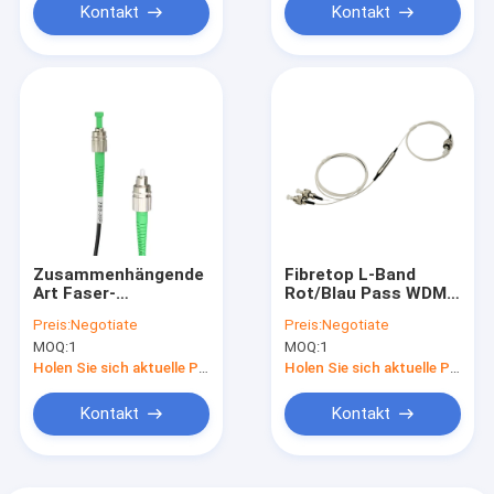
Kontakt
Kontakt
Zusammenhängende
Fibretop L-Band
Art Faser-
Rot/Blau Pass WDM
Optikflecken-Kabel
5G FC/APC Splitter
Preis:
Negotiate
Preis:
Negotiate
Nufern Faser-780-HP
Dünnschichtfilter
MOQ:
1
MOQ:
1
des Monomode--
FC/APC
Holen Sie sich aktuelle Preis
Holen Sie sich aktuelle Preis
Kontakt
Kontakt