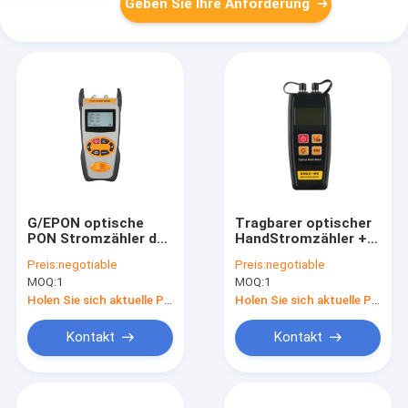
Geben Sie Ihre Anforderung
G/EPON optische
Tragbarer optischer
PON Stromzähler der
HandStromzähler +
passiven Netz-
Sichtenergie störung
Preis:
negotiable
Preis:
negotiable
1310/1490/1550nm
Locatior (OPM+VFL)
MOQ:
1
MOQ:
1
Wellenlängen-
geliefert durch
simultanen
Batterie- oder
Holen Sie sich aktuelle Preis
Holen Sie sich aktuelle Preis
Prüfungs-mit
Energiebank
Datenspeicherung
Kontakt
Kontakt