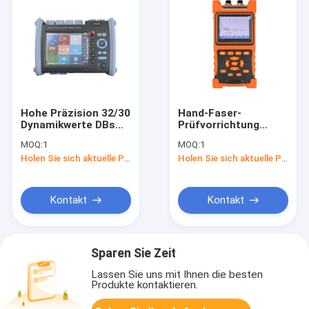
Hohe Präzision 32/30
Hand-Faser-
Dynamikwerte DBs
Prüfvorrichtung
1310/1550 optisches
28/26dB 100km OTDR
MOQ:
1
MOQ:
1
Impulsreflektometer
Holen Sie sich aktuelle Preis
Holen Sie sich aktuelle Preis
Nanometers (OTDR)
Kontakt
Kontakt
Sparen Sie Zeit
Lassen Sie uns mit Ihnen die besten
Produkte kontaktieren.