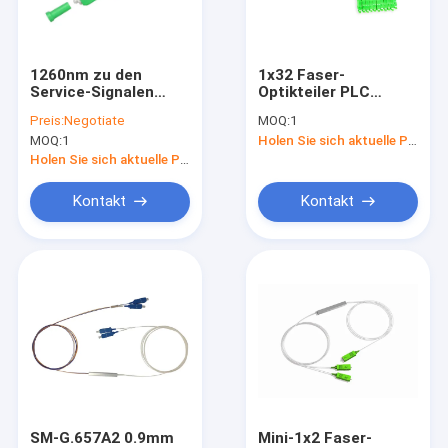
Fabrik-Ausflug
Qualitätskontrolle
1260nm zu den
1x32 Faser-
Service-Signalen
Optikteiler PLC
Treten Sie mit uns in Verbindung
1625nm PON -
SC/APC FTTX PON
Preis:
Negotiate
MOQ:
1
Durchlauf, Test-
MOQ:
1
Holen Sie sich aktuelle Preis
Signal 1650nm OTDR
Fordern Sie ein Zitat
- reflektieren sich,
Holen Sie sich aktuelle Preis
Reflektoren 1650nm
OTDR FBG
Kontakt
Kontakt
Optische Spezialprodukte
Datenzentrumskonnektivität
Sonstige Kommunikationsprodukte
SM-G.657A2 0.9mm
Mini-1x2 Faser-