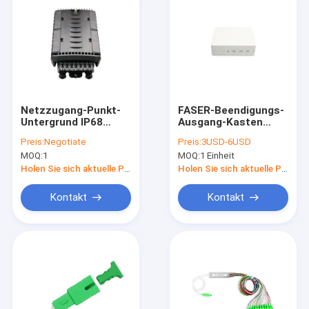
Netzzugang-Punkt-
FASER-Beendigungs-
Untergrund IP68
Ausgang-Kasten
24F/Lufttropfen-
FTTB 4 Port
Preis:
Negotiate
Preis:
3USD-6USD
Terminalfaser-
MOQ:
1
MOQ:
1 Einheit
Optikverteilungs-
Schließung
Holen Sie sich aktuelle Preis
Holen Sie sich aktuelle Preis
Kontakt
Kontakt
Haus
Produkte
Über uns