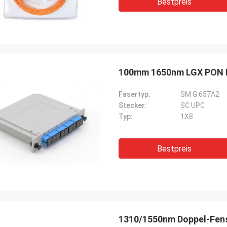
Bestpreis
100mm 1650nm LGX PON Fa
Fasertyp:
SM G.657A2
Stecker:
SC UPC
Typ:
1X8
Bestpreis
1310/1550nm Doppel-Fenst