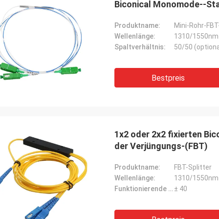
Biconical Monomode--Sta
Produktname:
Mini-Rohr-FBT-
Wellenlänge:
1310/1550nm
Spaltverhältnis:
50/50 (optiona
Bestpreis
1x2 oder 2x2 fixierten B
der Verjüngungs-(FBT)
Produktname:
FBT-Splitter
Wellenlänge:
1310/1550nm
Funktionierende Bandbreite:
± 40