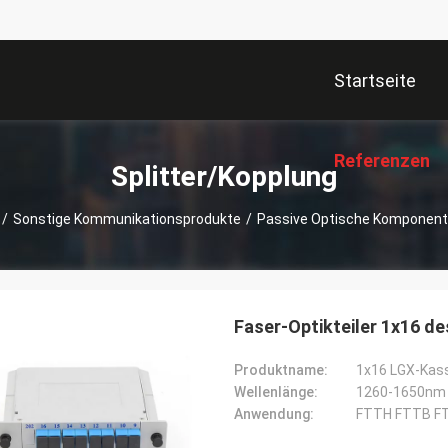
Startseite
Referenzen
Splitter/Kopplung
/
Sonstige Kommunikationsprodukte
/
Passive Optische Komponen
Faser-Optikteiler 1x16
Produktname:
1x16 LGX-Kass
Wellenlänge:
1260-1650nm
Anwendung:
FTTH FTTB FT