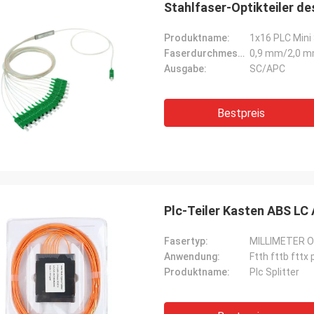
Stahlfaser-Optikteiler d
Produktname:
1x16 PLC Mini 
Faserdurchmesser:
0,9 mm/2,0 
Ausgabe:
SC/APC
Bestpreis
Plc-Teiler Kasten ABS LC
Fasertyp:
MILLIMETER 
Anwendung:
Ftth fttb fttx
rhode alain,Fr
Produktname:
Plc Splitter
y Shapotkin, Russische Föderation
Es ist sehr schön, mit e
in Ordnung
zusammenzuarbeiten. S
aufmerksam und reaktio