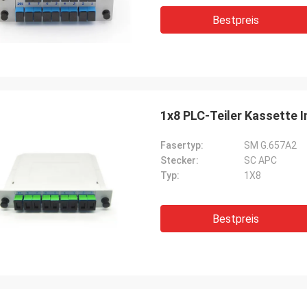
Bestpreis
1x8 PLC-Teiler Kassette I
Fasertyp:
SM G.657A2
Stecker:
SC APC
Typ:
1X8
Bestpreis