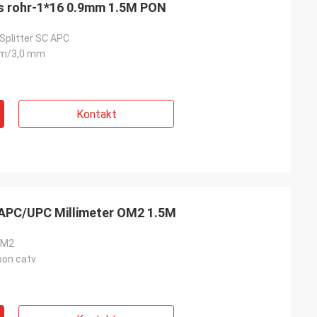
es rohr-1*16 0.9mm 1.5M PON
Splitter SC APC
mm/3,0 mm
Kontakt
 APC/UPC Millimeter OM2 1.5M
OM2
 pon catv
ankreich
chten Profis
ie sind
nsschnell.