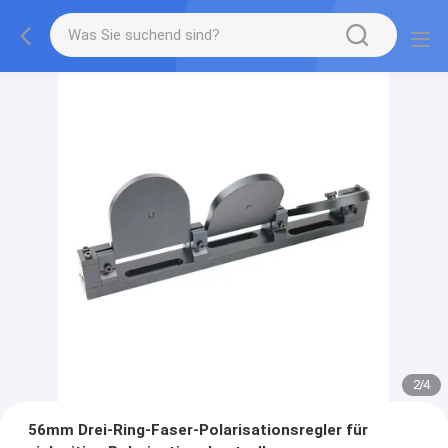
2
/
4
56mm Drei-Ring-Faser-Polarisationsregler für