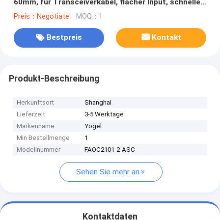
60mm, für Transceiverkabel, flacher Input, schnelles
Optikverbindungsstück SC-/APCfaser
Preis：Negotiate
MOQ：1
Bestpreis
Kontakt
Produkt-Beschreibung
Herkunftsort
Shanghai
Lieferzeit
3-5 Werktage
Markenname
Yogel
Min Bestellmenge
1
Modellnummer
FAOC2101-2-ASC
Sehen Sie mehr an
Kontaktdaten