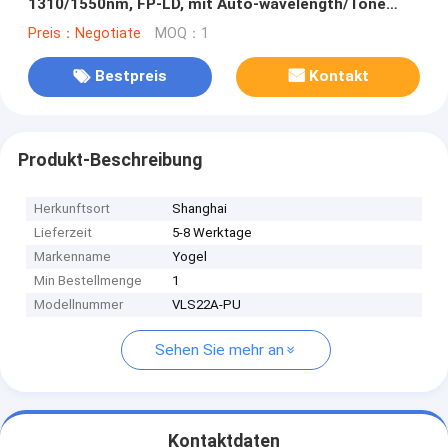
1310/1550nm, FP-LD, mit Auto-wavelength/Tone
Generation Recognition
Preis：Negotiate
MOQ：1
Bestpreis
Kontakt
Produkt-Beschreibung
Herkunftsort
Shanghai
Lieferzeit
5-8 Werktage
Markenname
Yogel
Min Bestellmenge
1
Modellnummer
VLS22A-PU
Sehen Sie mehr an
Kontaktdaten