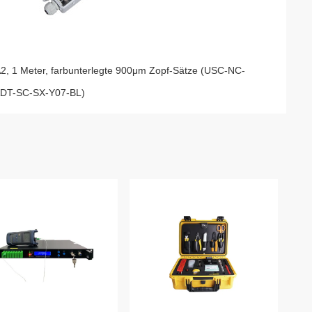
, 1 Meter, farbunterlegte 900μm Zopf-Sätze (USC-NC-
u (ADT-SC-SX-Y07-BL)