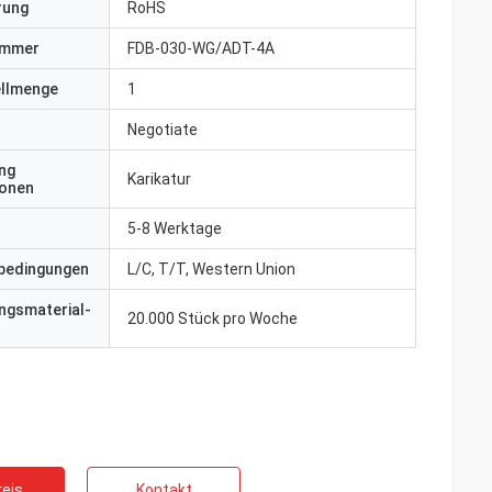
erung
RoHS
ummer
FDB-030-WG/ADT-4A
ellmenge
1
Negotiate
ng
Karikatur
ionen
ankreich
5-8 Werktage
chten Profis
ie sind
bedingungen
L/C, T/T, Western Union
nsschnell.
ngsmaterial-
20.000 Stück pro Woche
eis
Kontakt