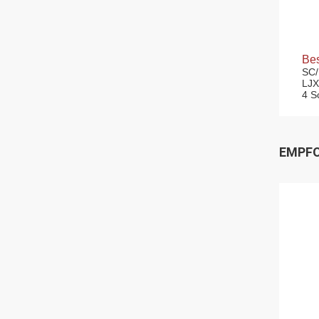
Bes
SC/
LJX
4 S
EMPFO