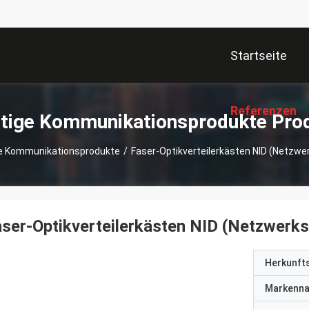
Startseite
Referenzen
tige Kommunikationsprodukte Pro
e Kommunikationsprodukte
/
Faser-Optikverteilerkästen NID (Netzwer
ser-Optikverteilerkästen NID (Netzwerksc
Herkunft
Markenn