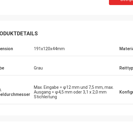
ODUKTDETAILS
ension
191x120x44mm
Materi
be
Grau
Reitty
Max. Eingabe = φ12 mm und 7,5 mm, max.
.
Ausgang = φ4,5 mm oder 3,1 x 2,0 mm
Konfig
eldurchmesser
Stichleitung