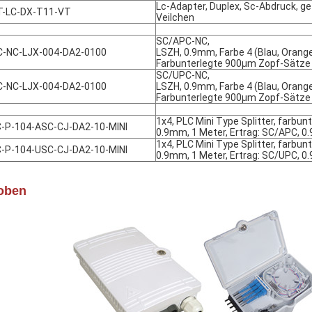
Lc-Adapter, Duplex, Sc-Abdruck, gefl
T-LC-DX-T11-VT
Veilchen
SC/APC-NC,
-NC-LJX-004-DA2-0100
LSZH, 0.9mm, Farbe 4 (Blau, Orange
Farbunterlegte 900μm Zopf-Sätze
SC/UPC-NC,
-NC-LJX-004-DA2-0100
LSZH, 0.9mm, Farbe 4 (Blau, Orange
Farbunterlegte 900μm Zopf-Sätze
1x4, PLC Mini Type Splitter, farbu
-P-104-ASC-CJ-DA2-10-MINI
0.9mm, 1 Meter, Ertrag: SC/APC, 0
1x4, PLC Mini Type Splitter, farbu
-P-104-USC-CJ-DA2-10-MINI
0.9mm, 1 Meter, Ertrag: SC/UPC, 0
oben