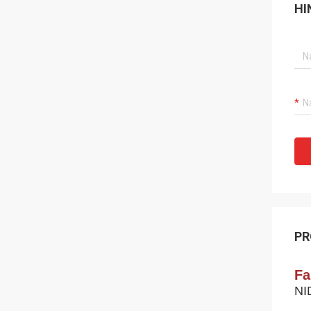
HI
PR
Fa
NI