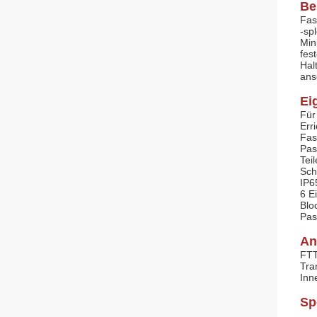
Be
Fas
-sp
Min
fes
Hal
ans
Ei
Für
Err
Fas
Pas
Tei
Sch
IP6
6 E
Blo
Pas
An
FTT
Tra
Inn
Sp