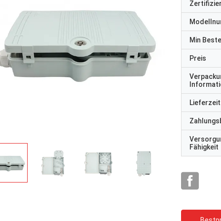
Zertifizi
Modelln
Min Best
Preis
Verpacku
Informat
rhode alain,Fr
y Shapotkin, Russische Föderation
Lieferzeit
Es ist sehr schön, mit e
in Ordnung
zusammenzuarbeiten. S
Zahlungs
aufmerksam und reaktio
Versorgu
Fähigkeit
Bestpr