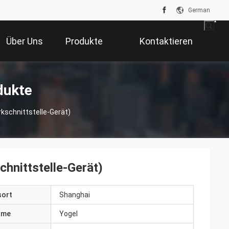
German
Über Uns
Produkte
Kontaktieren
Sie Uns
dukte
kschnittstelle-Gerät)
hnittstelle-Gerät)
sort
Shanghai
ame
Yogel