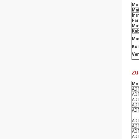
Mod
Maß
Ins
Far
Mat
Kab
Max
Kon
Ver
Zu
Mod
AD
AD
AD
AD
AD
ADT
AD
AD
AD