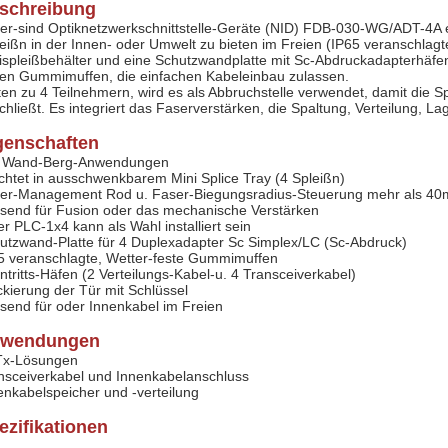
schreibung
er-sind Optiknetzwerkschnittstelle-Geräte (NID) FDB-030-WG/ADT-4A 
leißn in der Innen- oder Umwelt zu bieten im Freien (IP65 veranschla
ispleißbehälter und eine Schutzwandplatte mit Sc-Abdruckadapterhäfen
ten Gummimuffen, die einfachen Kabeleinbau zulassen.
ten zu 4 Teilnehmern, wird es als Abbruchstelle verwendet, damit die 
chließt. Es integriert das Faserverstärken, die Spaltung, Verteilung, 
genschaften
 Wand-Berg-Anwendungen
ichtet in ausschwenkbarem Mini Splice Tray (4 Spleißn)
er-Management Rod u. Faser-Biegungsradius-Steuerung mehr als 4
send für Fusion oder das mechanische Verstärken
ler PLC-1x4 kann als Wahl installiert sein
utzwand-Platte für 4 Duplexadapter Sc Simplex/LC (Sc-Abdruck)
5 veranschlagte, Wetter-feste Gummimuffen
intritts-Häfen (2 Verteilungs-Kabel-u. 4 Transceiverkabel)
ckierung der Tür mit Schlüssel
send für oder Innenkabel im Freien
wendungen
x-Lösungen
nsceiverkabel und Innenkabelanschluss
enkabelspeicher und -verteilung
ezifikationen