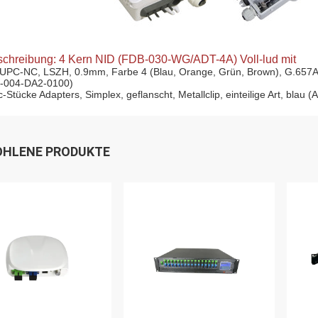
chreibung: 4 Kern NID (FDB-030-WG/ADT-4A) Voll-lud mit
UPC-NC, LSZH, 0.9mm, Farbe 4 (Blau, Orange, Grün, Brown), G.657A2
-004-DA2-0100)
c-Stücke Adapters, Simplex, geflanscht, Metallclip, einteilige Art, bla
HLENE PRODUKTE