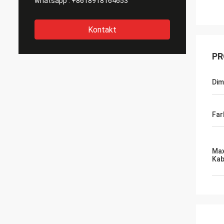
whatsapp :
+8618918164653
Kontakt
PR
Dim
Far
Max
Kab