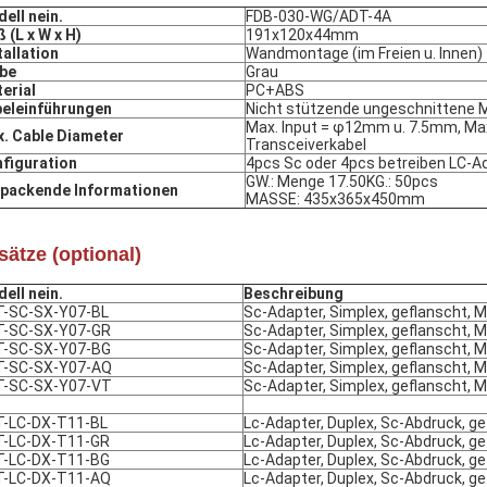
ell nein.
FDB-030-WG/ADT-4A
 (L x W x H)
191x120x44mm
tallation
Wandmontage (im Freien u. Innen)
be
Grau
erial
PC+ABS
eleinführungen
Nicht stützende ungeschnittene 
Max. Input = φ12mm u. 7.5mm, M
. Cable Diameter
Transceiverkabel
figuration
4pcs Sc oder 4pcs betreiben LC-A
GW.: Menge 17.50KG.: 50pcs
packende Informationen
MASSE: 435x365x450mm
sätze (optional)
ell nein.
Beschreibung
T-SC-SX-Y07-BL
Sc-Adapter, Simplex, geflanscht, Met
T-SC-SX-Y07-GR
Sc-Adapter, Simplex, geflanscht, Met
T-SC-SX-Y07-BG
Sc-Adapter, Simplex, geflanscht, Met
T-SC-SX-Y07-AQ
Sc-Adapter, Simplex, geflanscht, Met
T-SC-SX-Y07-VT
Sc-Adapter, Simplex, geflanscht, Met
-LC-DX-T11-BL
Lc-Adapter, Duplex, Sc-Abdruck, gefl
T-LC-DX-T11-GR
Lc-Adapter, Duplex, Sc-Abdruck, gefl
T-LC-DX-T11-BG
Lc-Adapter, Duplex, Sc-Abdruck, gefl
T-LC-DX-T11-AQ
Lc-Adapter, Duplex, Sc-Abdruck, gefl