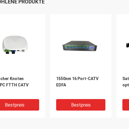
HLENE PRODUKTE
scher Knoten
1550nm 16 Port-CATV
Sat
PC FTTH CATV
EDFA
opt
Bestpreis
Bestpreis