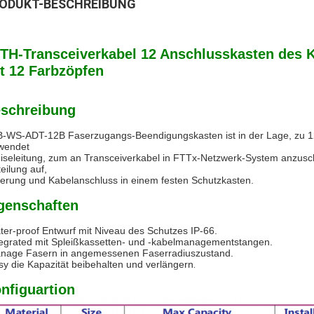
ODUKT-BESCHREIBUNG
TH-Transceiverkabel 12 Anschlusskasten des K
t 12 Farbzöpfen
schreibung
-WS-ADT-12B Faserzugangs-Beendigungskasten ist in der Lage, zu 12 T
wendet
iseleitung, zum an Transceiverkabel in FTTx-Netzwerk-System anzuschli
teilung auf,
erung und Kabelanschluss in einem festen Schutzkasten.
genschaften
ter-proof Entwurf mit Niveau des Schutzes IP-66.
tegrated mit Spleißkassetten- und -kabelmanagementstangen.
nage Fasern in angemessenen Faserradiuszustand.
sy die Kapazität beibehalten und verlängern
.
nfiguartion