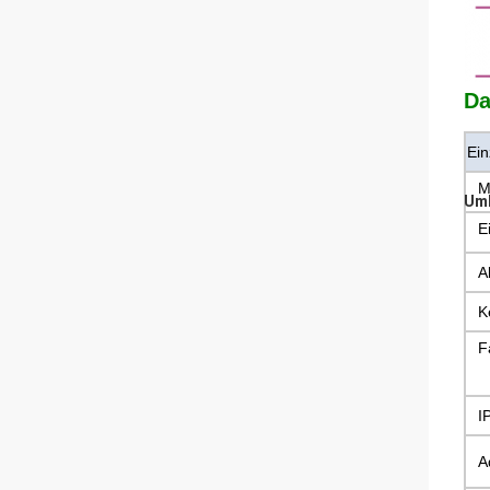
Da
Ein
M
Umb
E
A
K
F
I
A