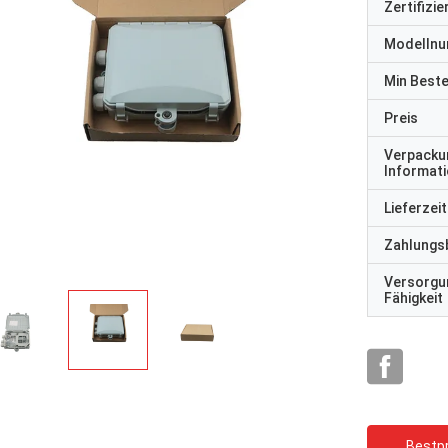
Zertifizi
Modelln
Min Best
Preis
Verpacku
Informat
rhode alain,Fr
y Shapotkin, Russische Föderation
Lieferzeit
Es ist sehr schön, mit e
in Ordnung
zusammenzuarbeiten. S
Zahlungs
aufmerksam und reaktio
Versorgu
Fähigkeit
Bestpr