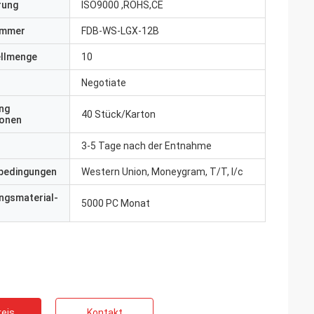
erung
ISO9000 ,ROHS,CE
ummer
FDB-WS-LGX-12B
ellmenge
10
Negotiate
ng
40 Stück/Karton
ionen
ankreich
3-5 Tage nach der Entnahme
chten Profis
ie sind
bedingungen
Western Union, Moneygram, T/T, l/c
nsschnell.
ngsmaterial-
5000 PC Monat
eis
Kontakt