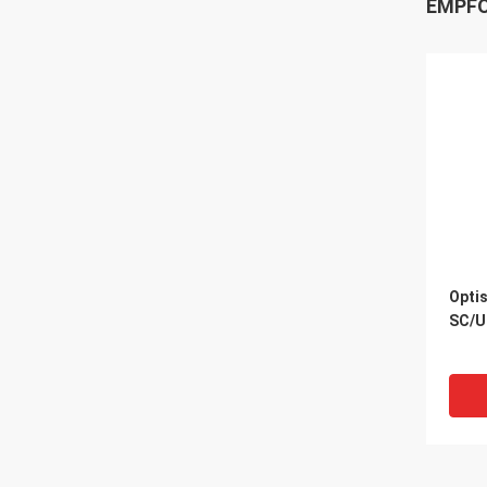
EMPFO
Opti
SC/U