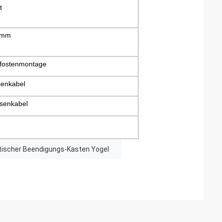
t
9mm
fostenmontage
enkabel
senkabel
tischer Beendigungs-Kasten Yogel