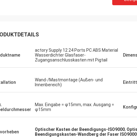
ODUKTDETAILS
actory Supply 12 24 Ports PC ABS Material
oduktname
Wasserdichter Glasfaser-
Dimens
Zugangsanschlusskasten mit Pigtail
Wand-/Mastmontage (Außen- und
tallation
Eintrit
Innenbereich)
.
Max. Eingabe = φ15mm, max. Ausgang =
Konfig
eldurchmesser
φ15mm
Optischer Kasten der Beendigungs-ISO9000
,
Opti
vorheben
Beendigungskasten-Wandberg der Faser ISO9000