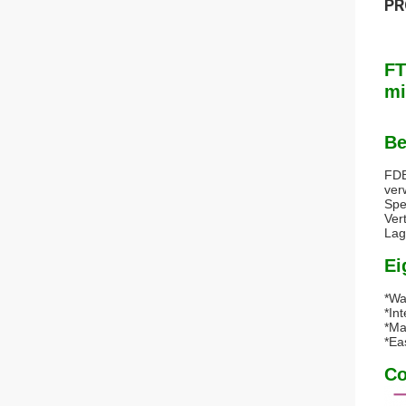
PR
FT
mi
Be
FDB
ver
Spe
Ver
Lag
Ei
*Wa
*In
*Ma
*Ea
Co