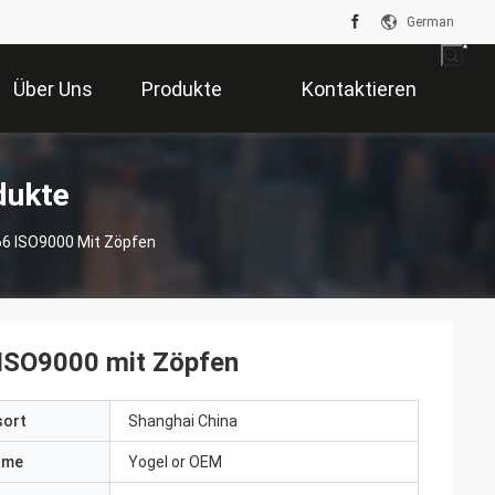
German
Über Uns
Produkte
Kontaktieren
Sie Uns
dukte
66 ISO9000 Mit Zöpfen
 ISO9000 mit Zöpfen
sort
Shanghai China
ame
Yogel or OEM