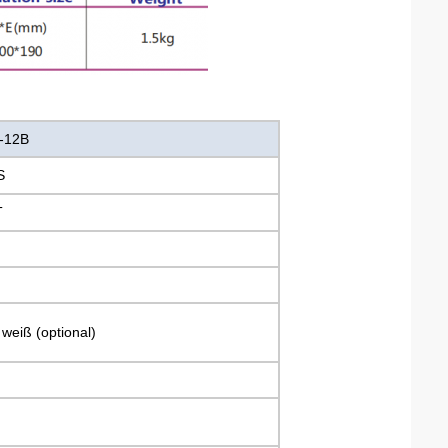
-12B
S
T
weiß (optional)