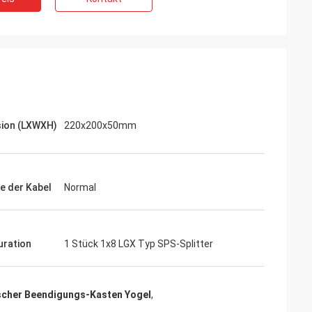
ion (LXWXH)
220x200x50mm
te der Kabel
Normal
uration
1 Stück 1x8 LGX Typ SPS-Splitter
scher Beendigungs-Kasten Yogel
,