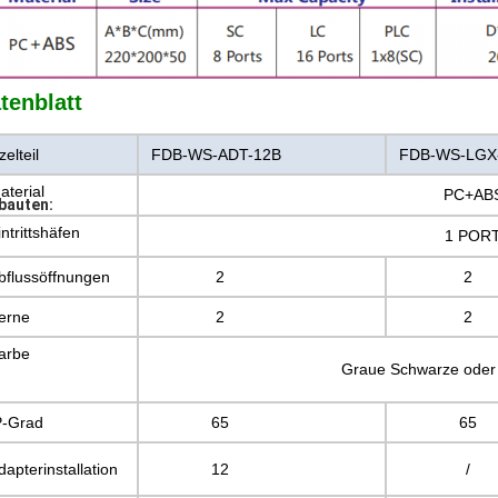
tenblatt
zelteil
FDB-WS-ADT-12B
FDB-WS-LGX
aterial
PC+AB
auten:
intrittshäfen
1 POR
bflussöffnungen
2
2
erne
2
2
arbe
Graue Schwarze oder 
P-Grad
65
65
dapterinstallation
12
/