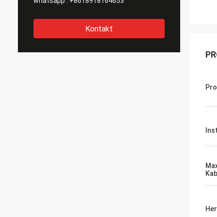
whatsapp :
+8618918164653
Kontakt
PR
Pr
Ins
Max
Kab
Her