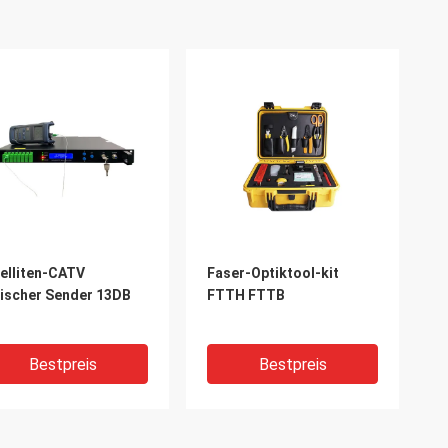
elliten-CATV
Faser-Optiktool-kit
ischer Sender 13DB
FTTH FTTB
Bestpreis
Bestpreis