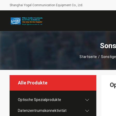
Shanghai Yogel Communication Equipment Co., Ltd.
Sons
Startseite
/
Sonstig
Alle Produkte
Op
Optische Spezialprodukte
Datenzentrumskonnektivität