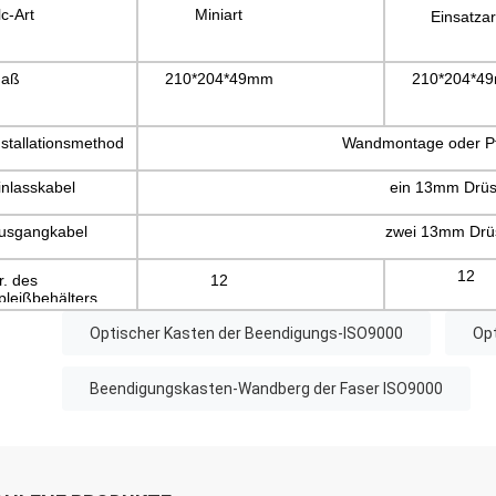
lc-Art
Miniart
Einsatzar
aß
210*204*49mm
210*204*4
nstallationsmethod
Wandmontage oder P
inlasskabel
ein 13mm Drüs
usgangkabel
zwei 13mm Drü
12
r. des
12
pleißbehälters
Optischer Kasten der Beendigungs-ISO9000
Op
Beendigungskasten-Wandberg der Faser ISO9000