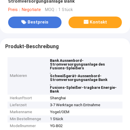
Stromversorgungsanlage Bank
Preis：Negotiate
MOQ：1 Stück
Bestpreis
Kontakt
Produkt-Beschreibung
Bank Aussenbord-
Stromversorgungsanlage des
Fusions-Spleißers
,
Markieren
Schweißgerät-Aussenbord-
Stromversorgungsanlage Bank
,
Fusions-Spleißer-tragbare Energie-
Bank
Herkunftsort
Shanghai
Lieferzeit
3-7 Werktage nach Entnahme
Markenname
Yogel/OEM
Min Bestellmenge
1 Stück
Modellnummer
YG-B02