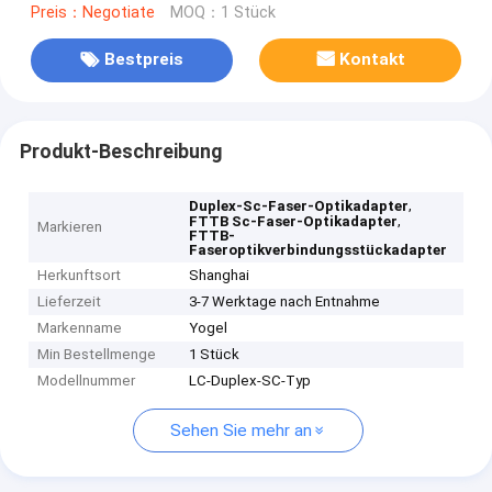
Preis：Negotiate
MOQ：1 Stück
Bestpreis
Kontakt
Produkt-Beschreibung
,
Duplex-Sc-Faser-Optikadapter
,
FTTB Sc-Faser-Optikadapter
Markieren
FTTB-
Faseroptikverbindungsstückadapter
Herkunftsort
Shanghai
Lieferzeit
3-7 Werktage nach Entnahme
Markenname
Yogel
Min Bestellmenge
1 Stück
Modellnummer
LC-Duplex-SC-Typ
Sehen Sie mehr an