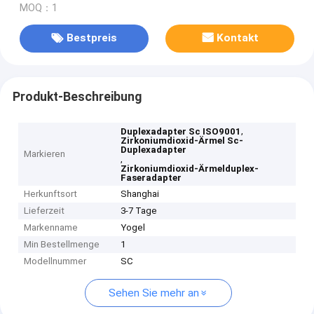
MOQ：1
Bestpreis
Kontakt
Produkt-Beschreibung
,
Duplexadapter Sc ISO9001
Zirkoniumdioxid-Ärmel Sc-
Duplexadapter
Markieren
,
Zirkoniumdioxid-Ärmelduplex-
Faseradapter
Herkunftsort
Shanghai
Lieferzeit
3-7 Tage
Markenname
Yogel
Min Bestellmenge
1
Modellnummer
SC
Sehen Sie mehr an