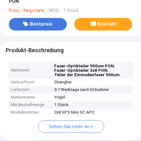
PON
Preis：Negotiate
MOQ：1 Stück
Bestpreis
Kontakt
Produkt-Beschreibung
,
Faser-Optikteiler 900um PON
Markieren
,
Faser-Optikteiler 2x8 PON
Teiler der Einmodenfaser 900um
Herkunftsort
Shanghai
Lieferzeit
3-7 Werktage nach Entnahme
Markenname
Yogel
Min Bestellmenge
1 Stück
Modellnummer
2x8 SPS Mini SC APC
Sehen Sie mehr an