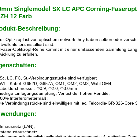
9mm Singlemodel SX LC APC Corning-Faseropt
ZH 12 Farb
odukt-Beschreibung:
er-Optikzopf ist von optischem network.they haben selben oder versc
twellenleiters installiert sind.
 Faser-Optikzopf-Reihe kommt mit einer umfassenden Sammlung Länge
wicklung zu erfüllen.
genschaften:
Sc, LC, FC, St.-Verbindungsstücke sind verfügbar;
LWL - Kabel: G652D, G657A, OM1, OM2, OM3, Wahl OM4;
Kabeldurchmesser: Φ0.9, Φ2.0, Φ3.0mm
niedrige Einfügungsdämpfung; Verlust der hohen Rendite;
100% Interferometermaß;
Die Verbindungsstücke sind einwilligen mit Iec, Telcordia-GR-326-Core 
wendungen:
Inhausnetz (LAN);
Datenaustauschnetz;
Telekommunikationslichtwellenleiterübertragungsnetz; 4. optisches Zu