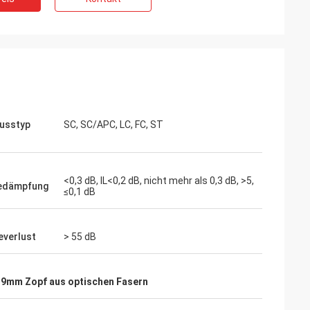
usstyp
SC, SC/APC, LC, FC, ST
<0,3 dB, IL<0,2 dB, nicht mehr als 0,3 dB, >5,
gedämpfung
≤0,1 dB
everlust
> 55 dB
.9mm Zopf aus optischen Fasern