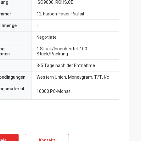
erung
ISO9000 ,ROHS,CE
ummer
12-Farben-Faser-Pigtail
ellmenge
1
Negotiate
ng
1 Stück/Innenbeutel, 100
ionen
Stück/Packung
ankreich
3-5 Tage nach der Entnahme
chten Profis
ie sind
bedingungen
Western Union, Moneygram, T/T, l/c
nsschnell.
ngsmaterial-
10000 PC-Monat
eis
Kontakt