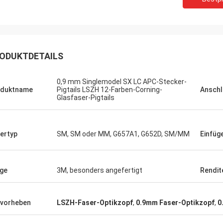
ODUKTDETAILS
0,9 mm Singlemodel SX LC APC-Stecker-
oduktname
Pigtails LSZH 12-Farben-Corning-
Anschl
Glasfaser-Pigtails
ertyp
SM, SM oder MM, G657A1, G652D, SM/MM
Einfü
ge
3M, besonders angefertigt
Rendit
vorheben
LSZH-Faser-Optikzopf
,
0.9mm Faser-Optikzopf
,
0