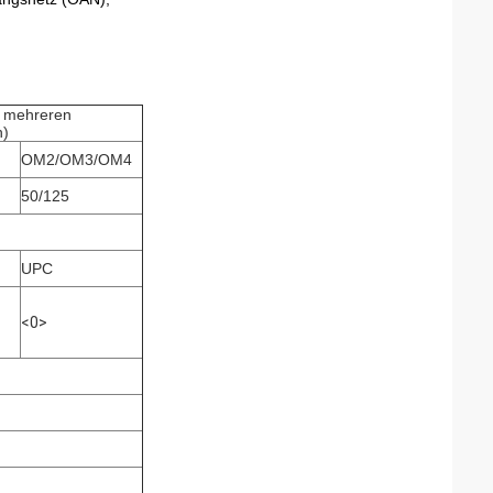
in mehreren
n)
OM2/OM3/OM4
50/125
UPC
<0>