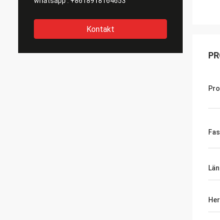
whatsapp :
+8618918164653
Kontakt
PR
Pr
Fas
Län
Her