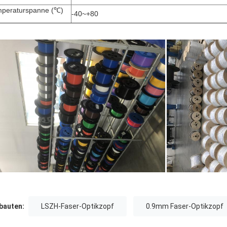
peraturspanne (℃)
-40~+80
auten:
LSZH-Faser-Optikzopf
0.9mm Faser-Optikzopf