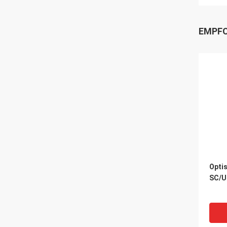
EMPFO
Opti
SC/U