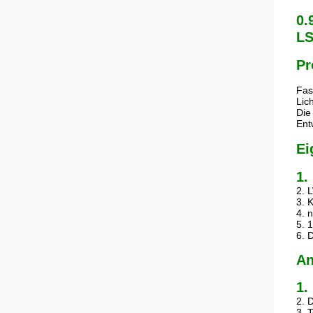
0.
LS
Pr
Fas
Lich
Die
Ent
Ei
1.
2. 
3. 
4. 
5. 
6. 
An
1.
2. 
3. 