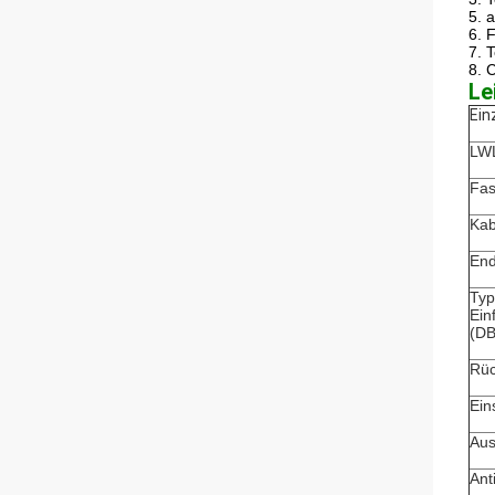
5. 
6. 
7. 
8. 
Le
Ein
LWL
Fas
Kab
End
Typ
Ein
(DB
Rüc
Ein
Aus
Ant