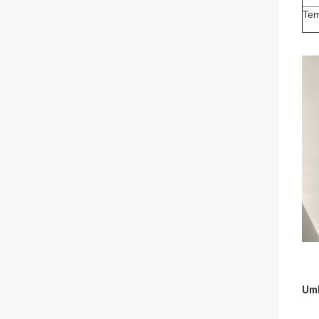
Tem
Umb