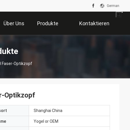
German
Über Uns
Produkte
Kontaktieren
Sie Uns
dukte
 Faser-Optikzopf
-Optikzopf
sort
Shanghai China
ame
Yogel or OEM