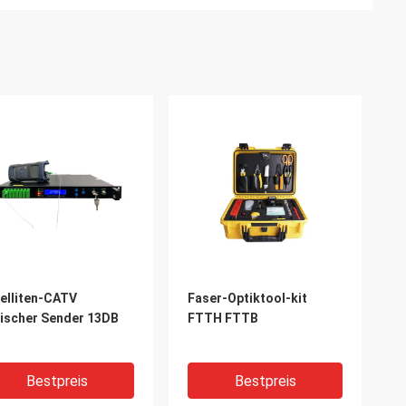
elliten-CATV
Faser-Optiktool-kit
ischer Sender 13DB
FTTH FTTB
Bestpreis
Bestpreis