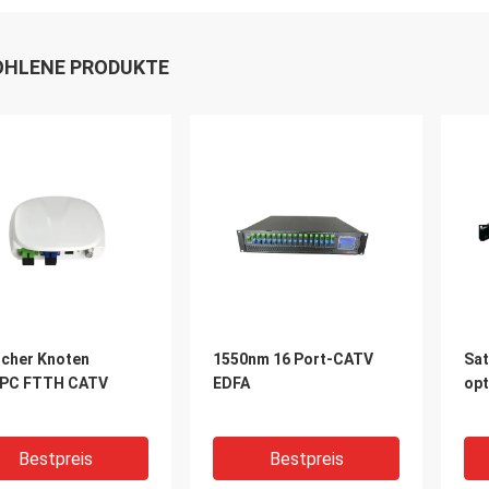
HLENE PRODUKTE
scher Knoten
1550nm 16 Port-CATV
Sat
PC FTTH CATV
EDFA
opt
Bestpreis
Bestpreis