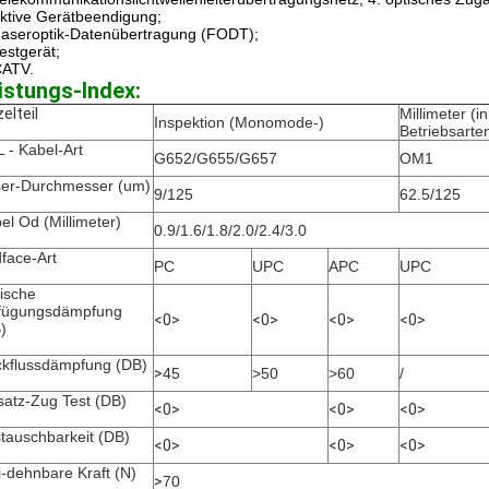
aktive Gerätbeendigung;
Faseroptik-Datenübertragung (FODT);
Testgerät;
CATV.
istungs-Index:
zelteil
Millimeter (
Inspektion (Monomode-)
Betriebsarte
 - Kabel-Art
G652/G655/G657
OM1
er-Durchmesser (um)
9/125
62.5/125
el Od (Millimeter)
0.9/1.6/1.8/2.0/2.4/3.0
face-Art
PC
UPC
APC
UPC
ische
fügungsdämpfung
<0>
<0>
<0>
<0>
)
kflussdämpfung (DB)
>
45
>50
>60
/
satz-Zug Test (DB)
<0>
<0>
<0>
tauschbarkeit (DB)
<0>
<0>
<0>
i-dehnbare Kraft (N)
>
70