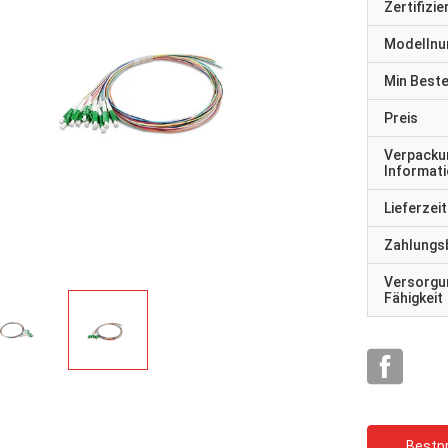
Zertifizi
Modelln
Min Best
Preis
Verpacku
Informat
rhode alain,Fr
y Shapotkin, Russische Föderation
Lieferzeit
Es ist sehr schön, mit e
in Ordnung
zusammenzuarbeiten. S
Zahlungs
aufmerksam und reaktio
Versorgu
Fähigkeit
Bestpr