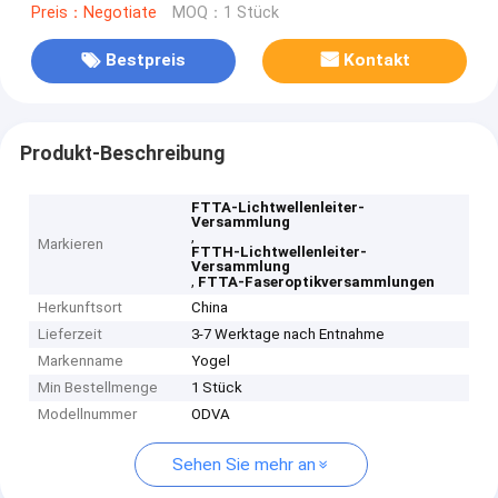
Preis：Negotiate
MOQ：1 Stück
Bestpreis
Kontakt
Produkt-Beschreibung
FTTA-Lichtwellenleiter-
Versammlung
,
Markieren
FTTH-Lichtwellenleiter-
Versammlung
,
FTTA-Faseroptikversammlungen
Herkunftsort
China
Lieferzeit
3-7 Werktage nach Entnahme
Markenname
Yogel
Min Bestellmenge
1 Stück
Modellnummer
ODVA
Sehen Sie mehr an