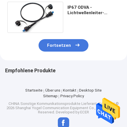
IP67 ODVA -
Lichtwellenleiter-
Versammlungs-
Verbindungsstück LC
UPC
Fortsetzen
Empfohlene Produkte
Startseite
Über uns
Kontakt
Desktop Site
Sitemap
Privacy Policy
CHINA Sonstige Kommunikationsprodukte Lieferant.
Copyright ©
2026 Shanghai Yogel Communication Equipment Co., Ltd.. All Rights
Reserved. Developed by
ECER