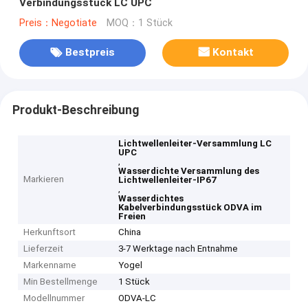
Verbindungsstück LC UPC
Preis：Negotiate
MOQ：1 Stück
Bestpreis
Kontakt
Produkt-Beschreibung
Lichtwellenleiter-Versammlung LC
UPC
,
Wasserdichte Versammlung des
Markieren
Lichtwellenleiter-IP67
,
Wasserdichtes
Kabelverbindungsstück ODVA im
Freien
Herkunftsort
China
Lieferzeit
3-7 Werktage nach Entnahme
Markenname
Yogel
Min Bestellmenge
1 Stück
Modellnummer
ODVA-LC