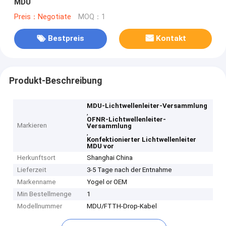
MDU
Preis：Negotiate
MOQ：1
Bestpreis
Kontakt
Produkt-Beschreibung
MDU-Lichtwellenleiter-Versammlung
,
OFNR-Lichtwellenleiter-
Markieren
Versammlung
,
Konfektionierter Lichtwellenleiter
MDU vor
Herkunftsort
Shanghai China
Lieferzeit
3-5 Tage nach der Entnahme
Markenname
Yogel or OEM
Min Bestellmenge
1
Modellnummer
MDU/FTTH-Drop-Kabel