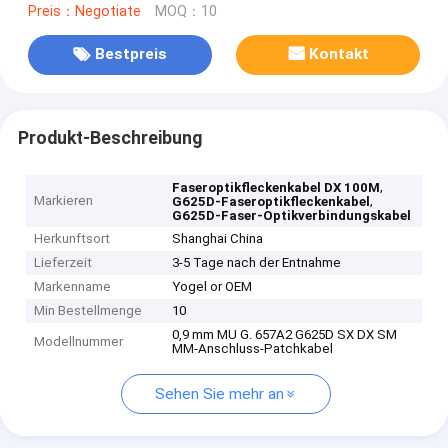
Preis：Negotiate
MOQ：10
Bestpreis
Kontakt
Produkt-Beschreibung
,
Faseroptikfleckenkabel DX 100M
Markieren
,
G625D-Faseroptikfleckenkabel
G625D-Faser-Optikverbindungskabel
Herkunftsort
Shanghai China
Lieferzeit
3-5 Tage nach der Entnahme
Markenname
Yogel or OEM
Min Bestellmenge
10
0,9 mm MU G. 657A2 G625D SX DX SM
Modellnummer
MM-Anschluss-Patchkabel
Sehen Sie mehr an