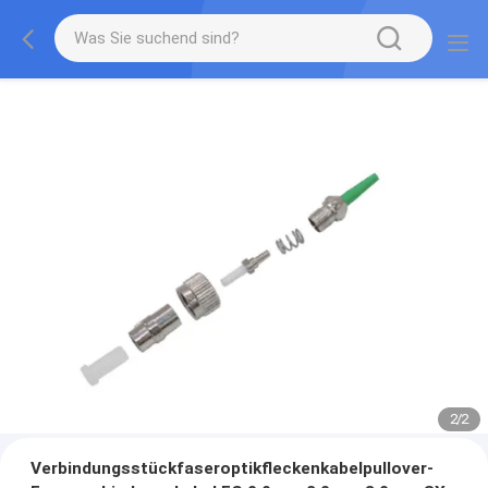
2
/
2
Verbindungsstückfaseroptikfleckenkabelpullover-