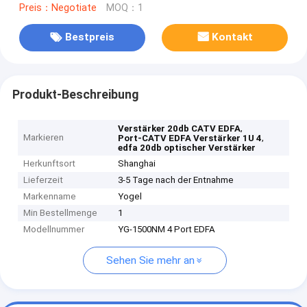
Preis：Negotiate
MOQ：1
Bestpreis
Kontakt
Produkt-Beschreibung
,
Verstärker 20db CATV EDFA
Markieren
,
Port-CATV EDFA Verstärker 1U 4
edfa 20db optischer Verstärker
Herkunftsort
Shanghai
Lieferzeit
3-5 Tage nach der Entnahme
Markenname
Yogel
Min Bestellmenge
1
Modellnummer
YG-1500NM 4 Port EDFA
Sehen Sie mehr an