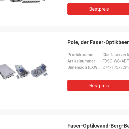
Bestpreis
Pole, der Faser-Optikbe
Produktname:
Glasfaservert
Artikelnummer:
FDSC-WG/ADT
Dimension (LXWXH):
274x175x82
Bestpreis
Faser-Optikwand-Berg-B