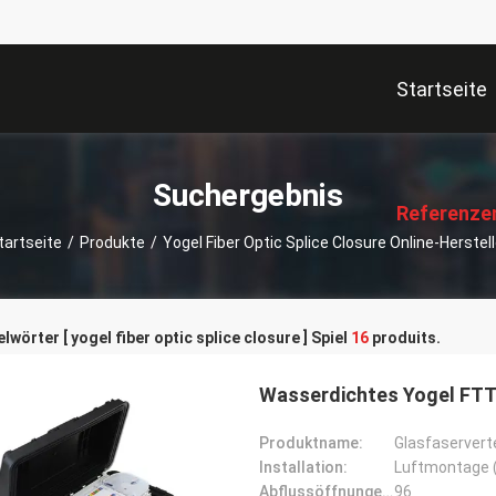
Startseite
描
述
Suchergebnis
Referenze
tartseite
/
Produkte
/
Yogel Fiber Optic Splice Closure Online-Herstell
lwörter [ yogel fiber optic splice closure ] Spiel
16
produits.
Wasserdichtes Yogel FTT
Produktname:
Glasfaservert
Installation:
Luftmontage (
Abflussöffnungen:
96