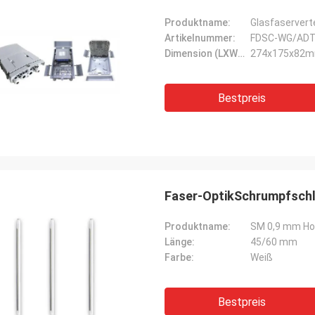
Produktname:
Glasfaservert
Artikelnummer:
FDSC-WG/ADT
Dimension (LXWXH):
274x175x82
Bestpreis
Faser-OptikSchrumpfsch
Produktname:
SM 0,9 mm Ho
Länge:
45/60 mm
Farbe:
Weiß
Bestpreis