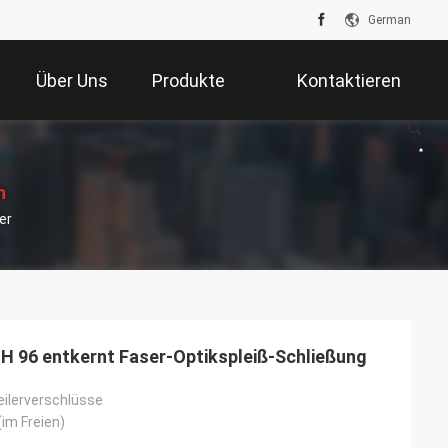
German
Über Uns
Produkte
Kontaktieren
Sie Uns
n
er
H 96 entkernt Faser-Optikspleiß-Schließung
eilerverschlüsse
im Freien)