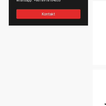
whatsapp :
+8618918164653
Kontakt