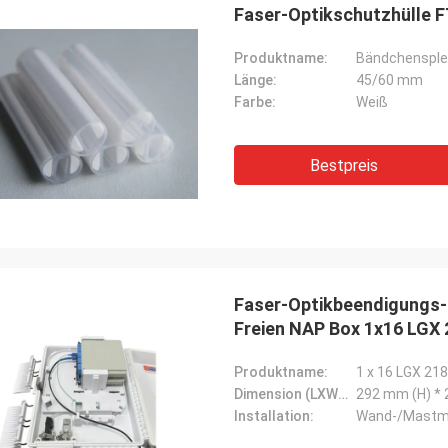
Faser-Optikschutzhülle
Produktname:
Bändchensple
Länge:
45/60 mm
Farbe:
Weiß
Bestpreis
Faser-Optikbeendigungs-
Freien NAP Box 1x16 LG
Produktname:
Dimension (LXWXH):
292 mm (H) * 
Installation:
Wand-/Mastmo