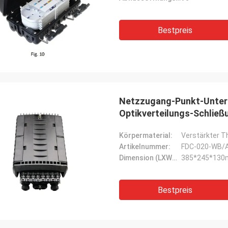
Bestpreis
rhode alain,Frankreich
Netzzugang-Punkt-Unterg
 sehr schön, mit echten Profis
Optikverteilungs-Schließ
enzuarbeiten. Sie sind
ksam und reaktionsschnell.
Körpermaterial:
Verstärkter T
Artikelnummer:
FDC-020-WB/
Dimension (LXWXH):
385*245*13
Bestpreis