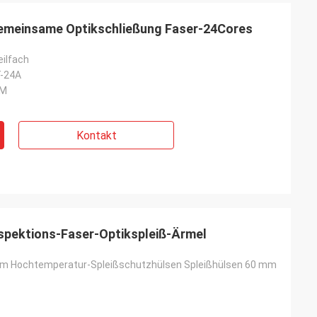
meinsame Optikschließung Faser-24Cores
eilfach
-24A
MM
Kontakt
pektions-Faser-Optikspleiß-Ärmel
 mm Hochtemperatur-Spleißschutzhülsen Spleißhülsen 60 mm