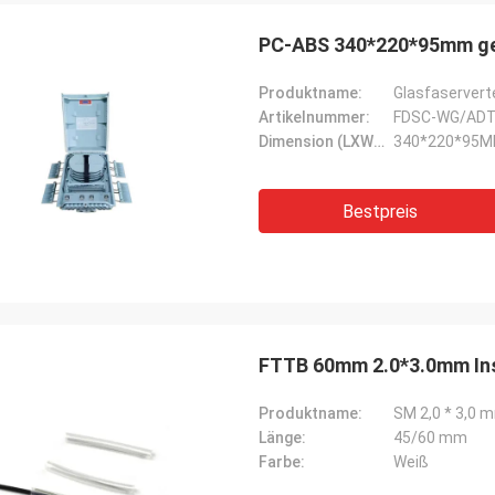
PC-ABS 340*220*95mm ge
Produktname:
Glasfaservert
Artikelnummer:
FDSC-WG/ADT
Dimension (LXWXH):
340*220*95
Bestpreis
FTTB 60mm 2.0*3.0mm Ins
Produktname:
SM 2,0 * 3,0
Länge:
45/60 mm
Farbe:
Weiß