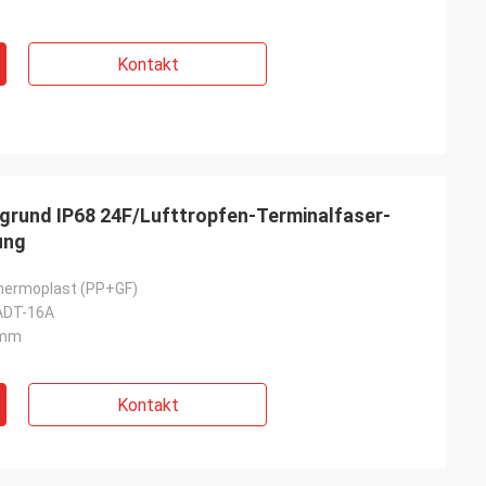
Kontakt
rund IP68 24F/Lufttropfen-Terminalfaser-
ung
hermoplast (PP+GF)
ADT-16A
0mm
Kontakt