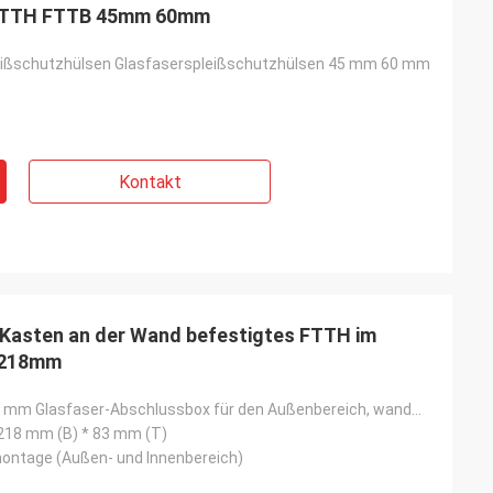
 FTTH FTTB 45mm 60mm
ißschutzhülsen Glasfaserspleißschutzhülsen 45 mm 60 mm
Kontakt
Kasten an der Wand befestigtes FTTH im
X 218mm
1 x 16 LGX 218 mm Glasfaser-Abschlussbox für den Außenbereich, wandmontierte FTTH-NAP-Box
218 mm (B) * 83 mm (T)
ntage (Außen- und Innenbereich)