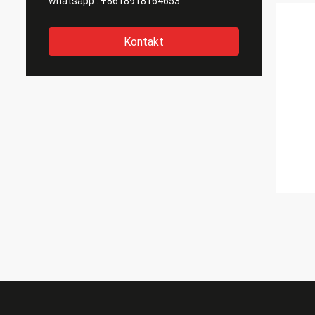
whatsapp :
+8618918164653
Kontakt