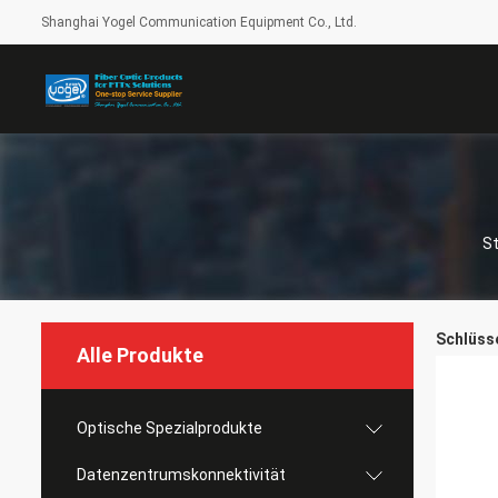
Shanghai Yogel Communication Equipment Co., Ltd.
St
Schlüsse
Alle Produkte
Optische Spezialprodukte
Datenzentrumskonnektivität