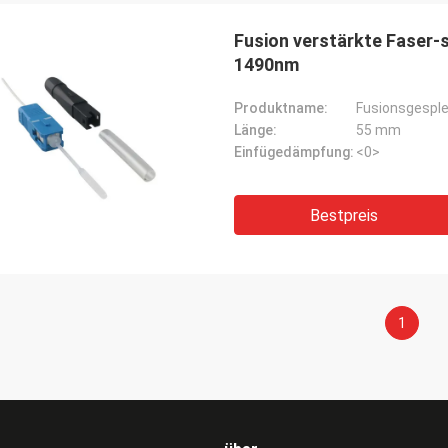
Fusion verstärkte Faser-
1490nm
Produktname:
Fusionsgesple
Länge:
55 mm
Einfügedämpfung:
<0>
Bestpreis
1