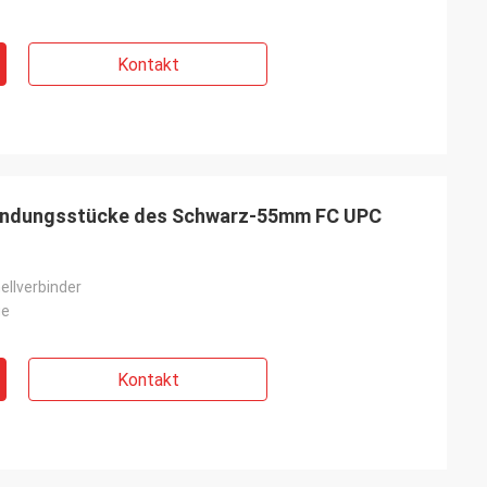
Kontakt
ankreich
bindungsstücke des Schwarz-55mm FC UPC
chten Profis
ie sind
nsschnell.
llverbinder
ge
Kontakt