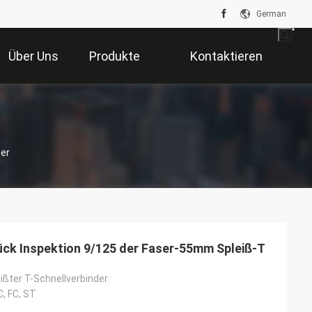
German
Über Uns
Produkte
Kontaktieren
Sie Uns
ler
ck Inspektion 9/125 der Faser-55mm Spleiß-T
ißter T-Schnellverbinder
, FC, ST