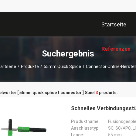
Startseite
Referenzen
Suchergebnis
artseite
/
Produkte
/
55mm Quick Splice T Connector Online-Herstel
lwörter [ 55mm quick splice t connector ] Spiel
3
produits.
Schnelles Verbindungsstü
Produktname:
Fusionsgesple
Anschlusstyp:
SC, SC/APC, LC
Länge:
55 mm