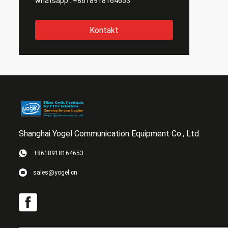
whatsapp :
+8618918164653
Kontakt
Shanghai Yogel Communication Equipment Co., Ltd.
+8618918164653
sales@yogel.cn