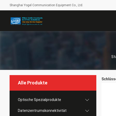
Shanghai Yogel Communication Equipment Co., Ltd.
St
Schlüsse
Alle Produkte
Optische Spezialprodukte
Datenzentrumskonnektivität